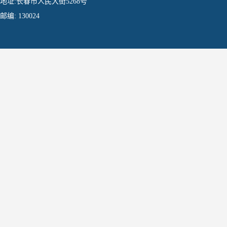
地址:长春市人民大街5268号
邮编: 130024