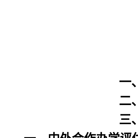
一
二
三