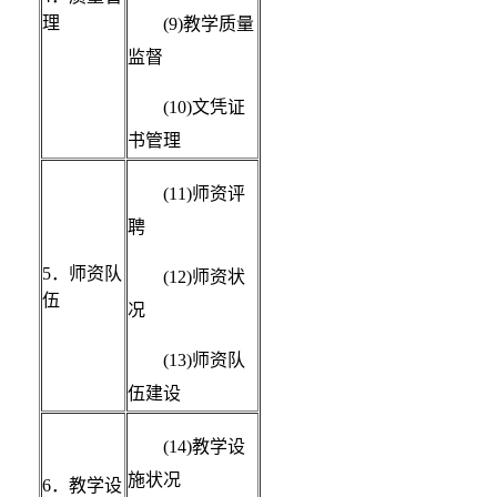
理
(9)教学质量
监督
(10)文凭证
书管理
(11)师资评
聘
5．师资队
(12)师资状
伍
况
(13)师资队
伍建设
(14)教学设
施状况
6．教学设