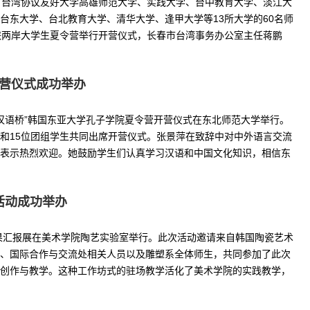
。来自台湾协议友好大学高雄师范大学、实践大学、台中教育大学、淡江大
台东大学、台北教育大学、清华大学、逢甲大学等13所大学的60名师
4海峡两岸大学生夏令营举行开营仪式，长春市台湾事务办公室主任蒋鹏
开营仪式成功举办
汉语桥”韩国东亚大学孔子学院夏令营开营仪式在东北师范大学举行。
和15位团组学生共同出席开营仪式。张景萍在致辞中对中外语言交流
表示热烈欢迎。她鼓励学生们认真学习汉语和中国文化知识，相信东
活动成功举办
坊成果汇报展在美术学院陶艺实验室举行。此次活动邀请来自韩国陶瓷艺术
、国际合作与交流处相关人员以及雕塑系全体师生，共同参加了此次
创作与教学。这种工作坊式的驻场教学活化了美术学院的实践教学，