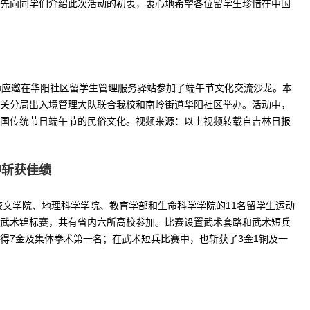
先向同学们介绍此次活动的初衷，衷心地希望各位留学生珍惜在中国
师应邀在华阳社区留学生管理服务驿站参加了端午节文化交流沙龙。本
关分局出入境管理大队联合我校和南岭街道华阳社区举办。活动中，
国传统节日端午节的民俗文化。视频来源：以上视频转载自吉林日报
中斩获佳绩
校文学院、地理科学学院、教育学部和生命科学学院的11名留学生运动
武术锦标赛，共有省内六所高校参加。比赛设置武术套路和武术短兵
得7金及集体拳术第一名；在武术短兵比赛中，也斩获了3金1铜及一