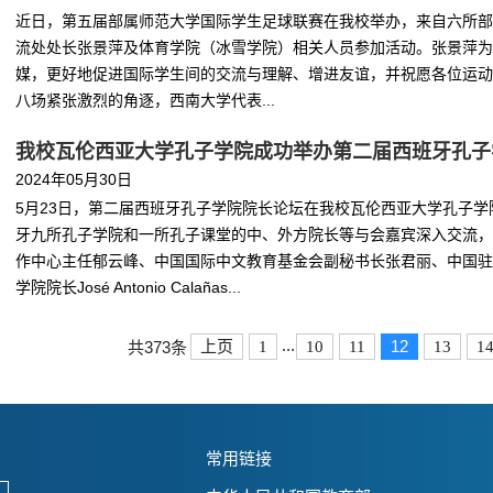
近日，第五届部属师范大学国际学生足球联赛在我校举办，来自六所部
流处处长张景萍及体育学院（冰雪学院）相关人员参加活动。张景萍为
媒，更好地促进国际学生间的交流与理解、增进友谊，并祝愿各位运动
八场紧张激烈的角逐，西南大学代表...
我校瓦伦西亚大学孔子学院成功举办第二届西班牙孔子
2024年05月30日
5月23日，第二届西班牙孔子学院院长论坛在我校瓦伦西亚大学孔子学
牙九所孔子学院和一所孔子课堂的中、外方院长等与会嘉宾深入交流，
作中心主任郁云峰、中国国际中文教育基金会副秘书长张君丽、中国驻
学院院长José Antonio Calañas...
...
12
上页
1
10
11
13
1
共373条
常用链接