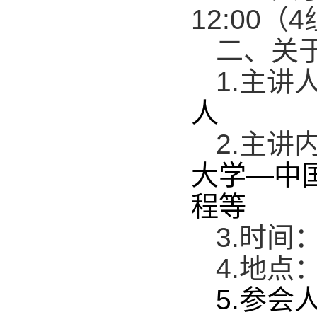
12:00（
二、关
1.主讲
人
2.主讲
大学—中
程等
3.时间：
4.地点
5.参会