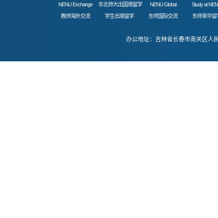
NENU Exchange
东北师大出国境留学
NENU Global
Study at NE
教师海外交流
学生出境留学
东师国际交流
东师来华留
办公地址：吉林省长春市南关区人民大街52