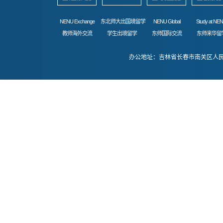
NENU Exchange
东北师大出国境留学
NENU Global
Study at NE
教师海外交流
学生出境留学
东师国际交流
东师来华留
办公地址：吉林省长春市南关区人民大街52